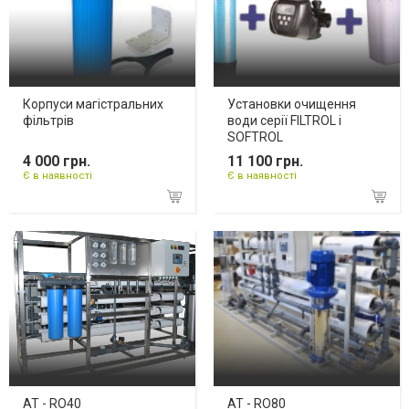
Корпуси магістральних
Установки очищення
фільтрів
води серії FILTROL і
SOFTROL
4 000 грн.
11 100 грн.
Є в наявності
Є в наявності
AT - RO40
AT - RO80