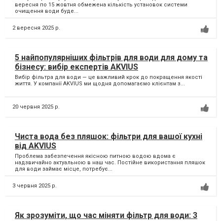
вересня по 15 жовтня обмежена кількість установок системи
очищення води буде...
2 вересня 2025 р.
5 найпопулярніших фільтрів для води для дому та
бізнесу: вибір експертів AKVIUS
Вибір фільтра для води — це важливий крок до покращення якості
життя. У компанії AKVIUS ми щодня допомагаємо клієнтам з...
20 червня 2025 р.
Чиста вода без пляшок: фільтри для вашої кухні
від AKVIUS
Проблема забезпечення якісною питною водою вдома є
надзвичайно актуальною в наш час. Постійне використання пляшок
для води займає місце, потребує...
3 червня 2025 р.
Як зрозуміти, що час міняти фільтр для води: 3