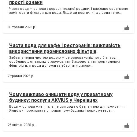
прості ознаки
Чиста вода — основа здоров'я кожної родини, і важливо своєчасно
замінювати фільтри для води. Якщо ви помітили, що вода тече...
30 травня 2025 р.
Чиста вода для кафе і ресторанів: важливість
використання промислових фільтрів
Забезпечення чистою водою — це основа успішного бізнесу,
особливо для закладів харчування. Використання промислових
фільтрів для води допомагає зберігати високу...
7 травня 2025 р.
Чому важливо очищати воду у приватному
будинку: послуги AKVIUS у Чернівцях
Вода — основа життя, але не вся вода є безпечною для вживання.
Якщо ви проживаєте в приватному будинку і користуєтесь...
28 квітня 2025 р.