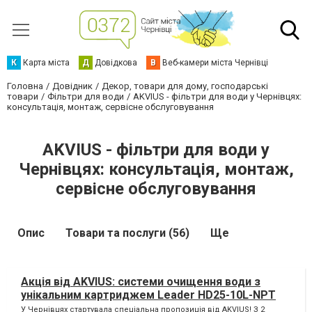
К
Карта міста
Д
Довідкова
В
Веб-камери міста Чернівці
Головна
Довідник
Декор, товари для дому, господарські
товари
Фільтри для води
AKVIUS - фільтри для води у Чернівцях:
консультація, монтаж, сервісне обслуговування
AKVIUS - фільтри для води у
Чернівцях: консультація, монтаж,
сервісне обслуговування
Опис
Товари та послуги (56)
Ще
Акція від AKVIUS: системи очищення води з
унікальним картриджем Leader HD25-10L-NPT
У Чернівцях стартувала спеціальна пропозиція від AKVIUS! З 2