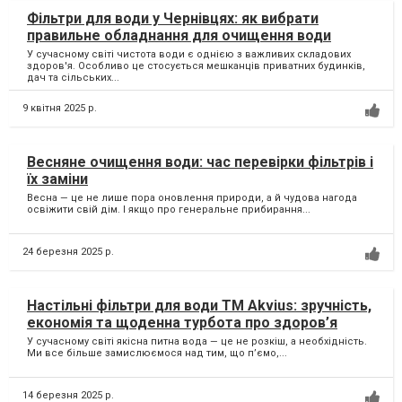
Фільтри для води у Чернівцях: як вибрати
правильне обладнання для очищення води
У сучасному світі чистота води є однією з важливих складових
здоров'я. Особливо це стосується мешканців приватних будинків,
дач та сільських...
9 квітня 2025 р.
Весняне очищення води: час перевірки фільтрів і
їх заміни
Весна — це не лише пора оновлення природи, а й чудова нагода
освіжити свій дім. І якщо про генеральне прибирання...
24 березня 2025 р.
Настільні фільтри для води TM Akvius: зручність,
економія та щоденна турбота про здоров’я
У сучасному світі якісна питна вода — це не розкіш, а необхідність.
Ми все більше замислюємося над тим, що п’ємо,...
14 березня 2025 р.