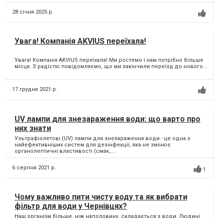
28 січня 2025 р.
Увага! Компанія AKVIUS переїхала!
Увага! Компанія AKVIUS переїхала! Ми ростемо і нам потрібно більше
місця. З радістю повідомляємо, що ми закінчили переїзд до нового...
17 грудня 2021 р.
UV лампи для знезараження води: що варто про
них знати
Ультрафіолетові (UV) лампи для знезараження води - це одна з
найефективніших систем для дезінфекції, яка не змінює
органолептичні властивості (смак,...
6 серпня 2021 р.
1
Чому важливо пити чисту воду та як вибрати
фільтр для води у Чернівцях?
Наш організм більше, ніж наполовину, складається з води. Людині