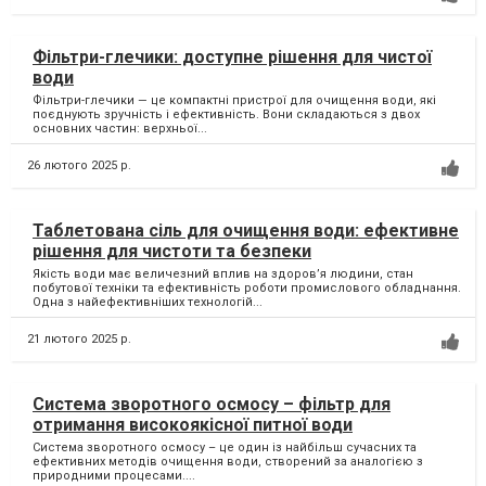
Фільтри-глечики: доступне рішення для чистої
води
Фільтри-глечики — це компактні пристрої для очищення води, які
поєднують зручність і ефективність. Вони складаються з двох
основних частин: верхньої...
26 лютого 2025 р.
Таблетована сіль для очищення води: ефективне
рішення для чистоти та безпеки
Якість води має величезний вплив на здоров’я людини, стан
побутової техніки та ефективність роботи промислового обладнання.
Одна з найефективніших технологій...
21 лютого 2025 р.
Система зворотного осмосу – фільтр для
отримання високоякісної питної води
Система зворотного осмосу – це один із найбільш сучасних та
ефективних методів очищення води, створений за аналогією з
природними процесами....