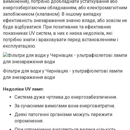
вимкнення), потрібно дообладнати устаткування або
енергозберігаючим обладнанням, або електромагнітним
запобіжником (клапаном). В іншому випадку
ефективність знезараження значно впаде, або зовсім не
буде відбуватися. При позитивних та ефективних
показниках UV систем, в них є низка недоліків, які
потрібно знати і враховувати перед встановленням і
експлуатацією.
Фільтри для води у Чернівцях - ультрафіолетові лампи
для знезараження води
Недоліки UV ламп:
Система дуже чутлива до енергозабезпечення.
За сучасними вимогами вона енерговитратна.
Деякі патогенні організми можуть пережити
опромінення.
При опроміненні виділяється велика кількість