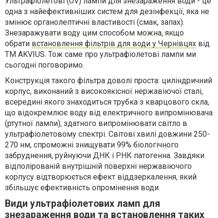
Ультрафіолетові (UV) лампи для знезараження води - це
одна з найефективніших систем для дезінфекції, яка не
змінює органолептичні властивості (смак, запах).
Знезаражувати воду цим способом можна, якщо
обрати
встановлення фільтрів для води у Чернівцях
від
ТМ AKVIUS. Тож саме про ультрафіолетові лампи ми
сьогодні поговоримо.
Конструкція такого фільтра доволі проста: циліндричний
корпус, виконаний з високоякісної нержавіючої сталі,
всередині якого знаходиться трубка з кварцового скла,
що відокремлює воду від електричного випромінювача
(ртутної лампи), здатного випромінювати світло в
ультрафіолетовому спектрі. Світові хвилі довжини 250-
270 нм, спроможні знищувати 99% біологічного
забруднення, руйнуючи ДНК і РНК патогенна. Завдяки
відполірованій внутрішній поверхні нержавіючого
корпусу відтворюється ефект віддзеркалення, який
збільшує ефективність опромінення води.
Види ультрафіолетових ламп для
знезараження води та встановлення таких