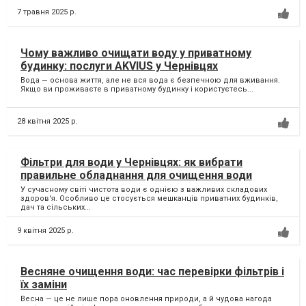
7 травня 2025 р.
Чому важливо очищати воду у приватному
будинку: послуги AKVIUS у Чернівцях
Вода — основа життя, але не вся вода є безпечною для вживання.
Якщо ви проживаєте в приватному будинку і користуєтесь...
28 квітня 2025 р.
Фільтри для води у Чернівцях: як вибрати
правильне обладнання для очищення води
У сучасному світі чистота води є однією з важливих складових
здоров'я. Особливо це стосується мешканців приватних будинків,
дач та сільських...
9 квітня 2025 р.
Весняне очищення води: час перевірки фільтрів і
їх заміни
Весна — це не лише пора оновлення природи, а й чудова нагода