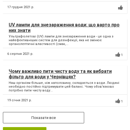
17 грудня 2021 р.
UV лампи для знезараження води: що варто про
них знати
Ультрафіолетові (UV) лампи для знезараження води - це одна з
найефективніших систем для дезінфекції, яка не змінює
органолептичні властивості (смак,...
6 серпня 2021 р.
1
Чому важливо пити чисту воду та як вибрати
фільтр для води у Чернівцях?
Наш організм більше, ніж наполовину, складається з води. Людині
необхідно постійно підтримувати цей баланс. Чому обов'язково
потрібно пити чисту воду...
19 січня 2021 р.
1
Показати все