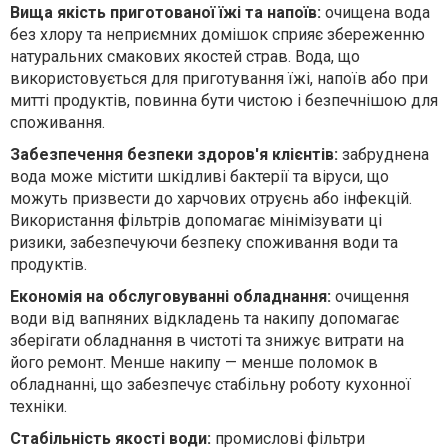
Вища якість приготованої їжі та напоїв:
о
чищена вода
без хлору та неприємних домішок сприяє збереженню
натуральних смакових якостей страв. Вода, що
використовується для приготування їжі, напоїв або при
митті продуктів, повинна бути чистою і безпечнішою для
споживання.
Забезпечення безпеки здоров'я клієнтів:
з
абруднена
вода може містити шкідливі бактерії та віруси, що
можуть призвести до харчових отруєнь або інфекцій.
Використання фільтрів допомагає мінімізувати ці
ризики, забезпечуючи безпеку споживання води та
продуктів.
Економія на обслуговуванні обладнання:
о
чищення
води від вапняних відкладень та накипу допомагає
зберігати обладнання в чистоті та знижує витрати на
його ремонт. Менше накипу — менше поломок в
обладнанні, що забезпечує стабільну роботу кухонної
техніки.
Стабільність якості води:
п
ромислові фільтри