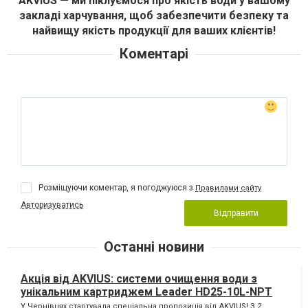
AKVIUS — ми піклуємося про якість води у вашому
закладі харчування, щоб забезпечити безпеку та
найвищу якість продукції для ваших клієнтів!
Коментарі
Розміщуючи коментар, я погоджуюся з
Правилами сайту
Авторизуватись
Відправити
Останні новини
Акція від AKVIUS: системи очищення води з
унікальним картриджем Leader HD25-10L-NPT
У Чернівцях стартувала спеціальна пропозиція від AKVIUS! З 2