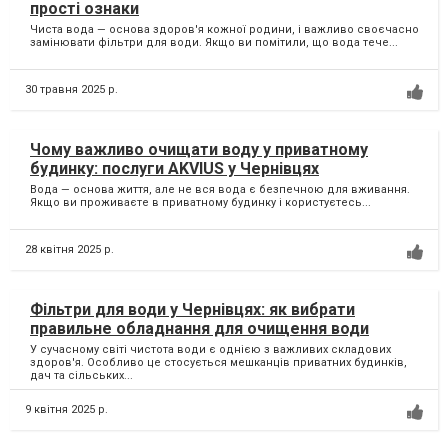
прості ознаки
Чиста вода — основа здоров'я кожної родини, і важливо своєчасно
замінювати фільтри для води. Якщо ви помітили, що вода тече...
30 травня 2025 р.
Чому важливо очищати воду у приватному
будинку: послуги AKVIUS у Чернівцях
Вода — основа життя, але не вся вода є безпечною для вживання.
Якщо ви проживаєте в приватному будинку і користуєтесь...
28 квітня 2025 р.
Фільтри для води у Чернівцях: як вибрати
правильне обладнання для очищення води
У сучасному світі чистота води є однією з важливих складових
здоров'я. Особливо це стосується мешканців приватних будинків,
дач та сільських...
9 квітня 2025 р.