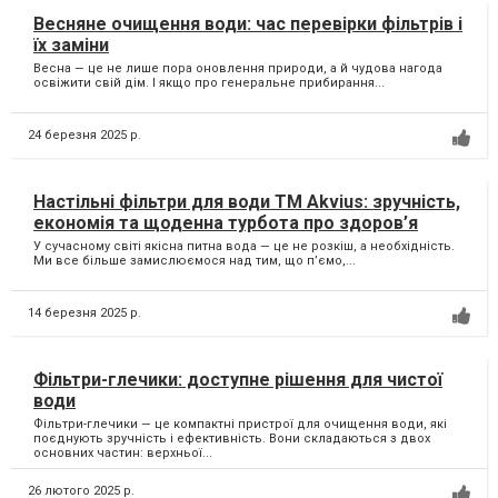
Весняне очищення води: час перевірки фільтрів і
їх заміни
Весна — це не лише пора оновлення природи, а й чудова нагода
освіжити свій дім. І якщо про генеральне прибирання...
24 березня 2025 р.
Настільні фільтри для води TM Akvius: зручність,
економія та щоденна турбота про здоров’я
У сучасному світі якісна питна вода — це не розкіш, а необхідність.
Ми все більше замислюємося над тим, що п’ємо,...
14 березня 2025 р.
Фільтри-глечики: доступне рішення для чистої
води
Фільтри-глечики — це компактні пристрої для очищення води, які
поєднують зручність і ефективність. Вони складаються з двох
основних частин: верхньої...
26 лютого 2025 р.